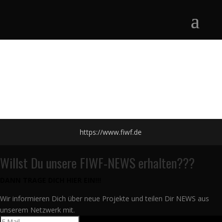
https://www.fiwf.de
Willst Du unsere FIWF-NEWS erhalten???
DANN TRAGE DICH HIER EIN!!!
Wir informieren Dich über neue Projekte und teilen Dir NEWS aus
unserem Netzwerk mit.