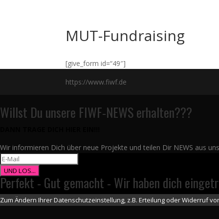
MUT-Fundraising
[give_form id=“49″]
https://www.fiwf.de
Willst Du unsere FIWF-NEWS erhalten???
DANN TRAGE DICH HIER EIN!!!
Wir informieren Dich über neue Projekte und teilen Dir NEWS aus u
UND LOS...
Perfekt - Gut gemacht - Wir haben dich einget
Zum Ändern Ihrer Datenschutzeinstellung, z.B. Erteilung oder Widerruf von 